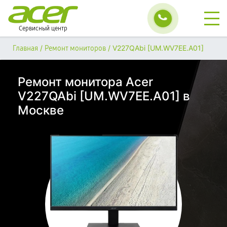
Сервисный центр
/
/
V227QAbi [UM.WV7EE.A01]
Главная
Ремонт мониторов
Ремонт монитора Acer
V227QAbi [UM.WV7EE.A01] в
Москве