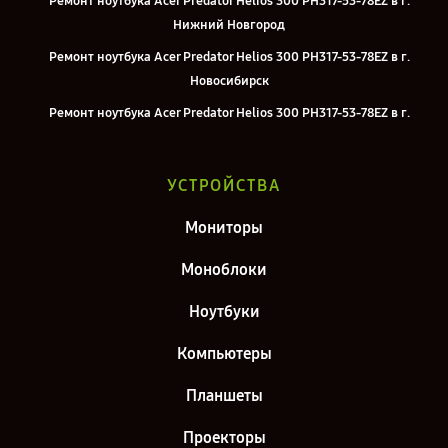
Ремонт ноутбука Acer Predator Helios 300 PH317-53-78EZ в г.
Нижний Новгород
Ремонт ноутбука Acer Predator Helios 300 PH317-53-78EZ в г.
Новосибирск
Ремонт ноутбука Acer Predator Helios 300 PH317-53-78EZ в г.
Челябинск
Ремонт ноутбука Acer Predator Helios 300 PH317-53-78EZ в г.
УСТРОЙСТВА
Екатеринбург
Ремонт ноутбука Acer Predator Helios 300 PH317-53-78EZ в г. Казань
Мониторы
Ремонт ноутбука Acer Predator Helios 300 PH317-53-78EZ в г. Санкт-
Моноблоки
Петербург
Ноутбуки
Компьютеры
Планшеты
Проекторы