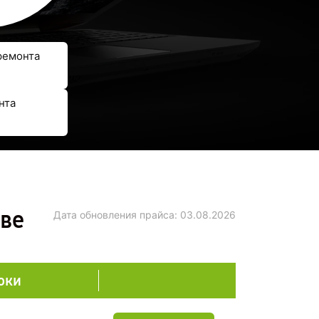
ремонта
нта
кве
Дата обновления прайса:
03.08.2026
оки