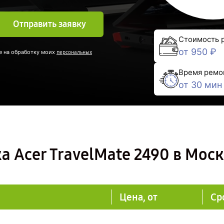
Отправить заявку
Стоимость 
от 950 ₽
е на обработку моих
персональных
Время ремо
от 30 мин
а Acer TravelMate 2490 в Мос
Цена, от
Ср