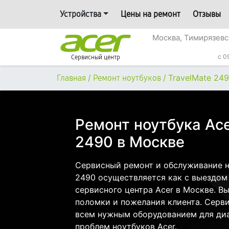
Устройства
Цены на ремонт
Отзывы
Москва, Тимирязевс
c 0
Сервисный центр
/
/
TravelMate 24
Главная
Ремонт ноутбуков
Ремонт ноутбука Ace
2490 в Москве
Сервисный ремонт и обслуживание но
2490 осуществляется как с выездом н
сервисного центра Acer в Москве. Вы
поломки и пожелания клиента. Серв
всем нужным оборудованием для диа
проблем ноутбуков Acer.