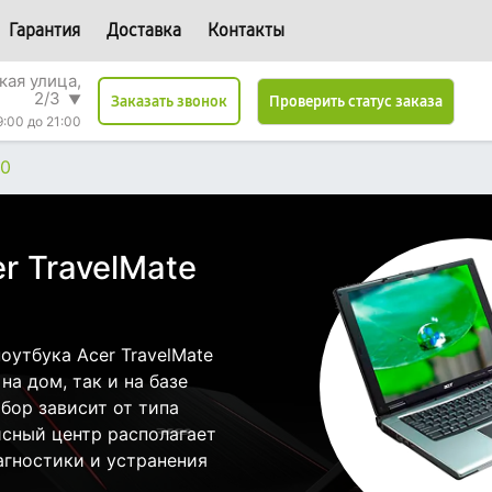
Гарантия
Доставка
Контакты
кая улица,
2/3
▼
Проверить статус заказа
Заказать звонок
9:00 до 21:00
90
r TravelMate
утбука Acer TravelMate
а дом, так и на базе
бор зависит от типа
исный центр располагает
гностики и устранения