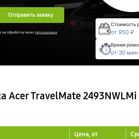
Отправить заявку
Стоимость 
от 950 ₽
е на обработку моих
персональных
Время ремо
от 30 мин
а Acer TravelMate 2493NWLMi
Цена, от
Ср