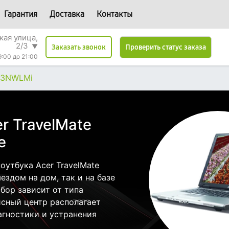
Гарантия
Доставка
Контакты
кая улица,
2/3
▼
Проверить статус заказа
Заказать звонок
9:00 до 21:00
93NWLMi
r TravelMate
е
утбука Acer TravelMate
здом на дом, так и на базе
бор зависит от типа
исный центр располагает
гностики и устранения