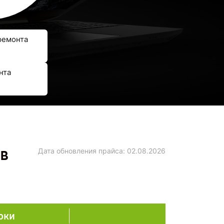
ремонта
нта
 в
Дата обновления прайса:
02.08.2026
оки