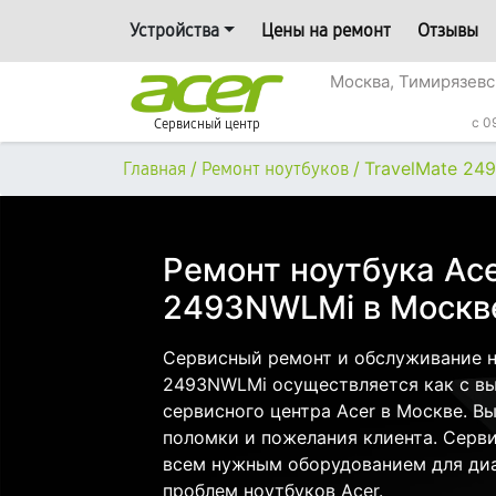
Устройства
Цены на ремонт
Отзывы
Москва, Тимирязевс
c 0
Сервисный центр
/
/
TravelMate 24
Главная
Ремонт ноутбуков
Ремонт ноутбука Ace
2493NWLMi в Москв
Сервисный ремонт и обслуживание но
2493NWLMi осуществляется как с вые
сервисного центра Acer в Москве. Вы
поломки и пожелания клиента. Серв
всем нужным оборудованием для диа
проблем ноутбуков Acer.