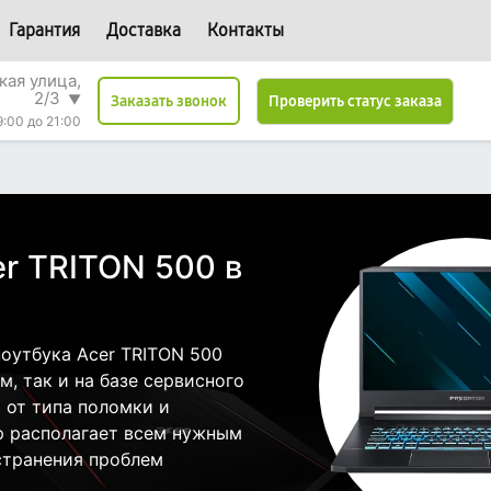
Гарантия
Доставка
Контакты
кая улица,
2/3
▼
Проверить статус заказа
Заказать звонок
9:00 до 21:00
r TRITON 500 в
оутбука Acer TRITON 500
, так и на базе сервисного
т от типа поломки и
р располагает всем нужным
странения проблем