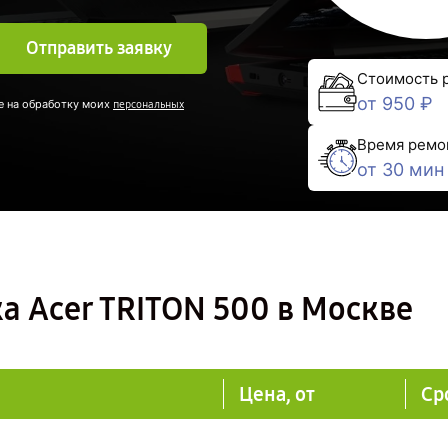
Отправить заявку
Стоимость 
от 950 ₽
е на обработку моих
персональных
Время ремо
от 30 мин
а Acer TRITON 500 в Москве
Цена, от
Ср