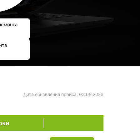
ремонта
нта
Дата обновления прайса:
03.08.2026
оки