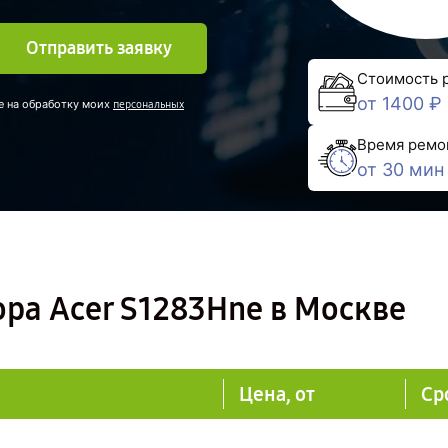
Отправить заявку
Стоимость 
от 1400 ₽
е на обработку моих
персональных
Время ремо
от 30 мин
ра Acer S1283Hne в Москве
Цена, от
Ср