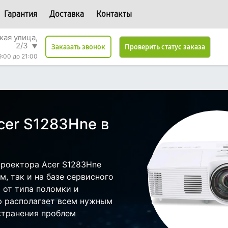
Гарантия
Доставка
Контакты
кая улица,
2/3
▼
Проверить статус заказа
Заказать звонок
9:00 до 21:00
cer S1283Hne в
роектора Acer S1283Hne
, так и на базе сервисного
т от типа поломки и
р располагает всем нужным
странения проблем