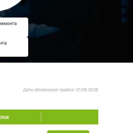
ремонта
нта
Дата обновления прайса:
01.08.2026
оки