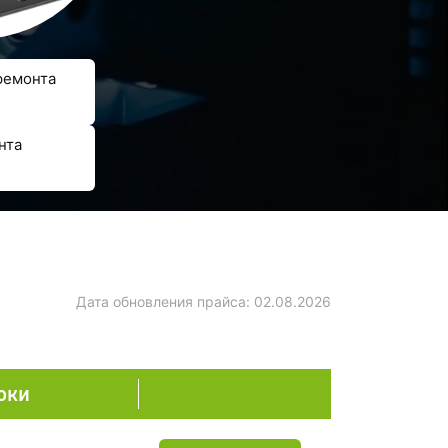
ремонта
нта
Дата обновления прайса:
02.08.2026
оки