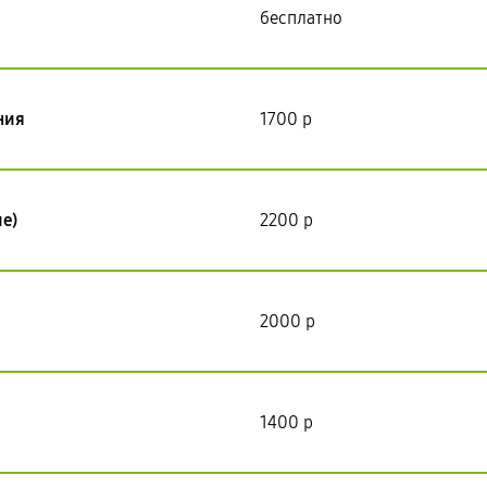
бесплатно
ния
1700 р
е)
2200 р
2000 р
1400 р