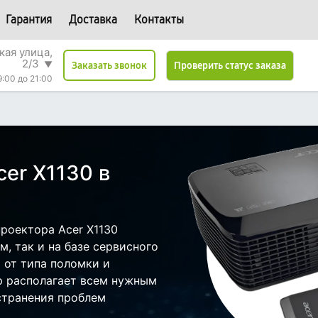
Гарантия
Доставка
Контакты
кая улица,
2/3
▼
Проверить статус заказа
Заказать звонок
9:00 до 21:00
er X1130 в
роектора Acer X1130
, так и на базе сервисного
т от типа поломки и
р располагает всем нужным
странения проблем