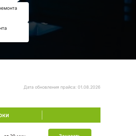
ремонта
нта
Дата обновления прайса:
01.08.2026
оки