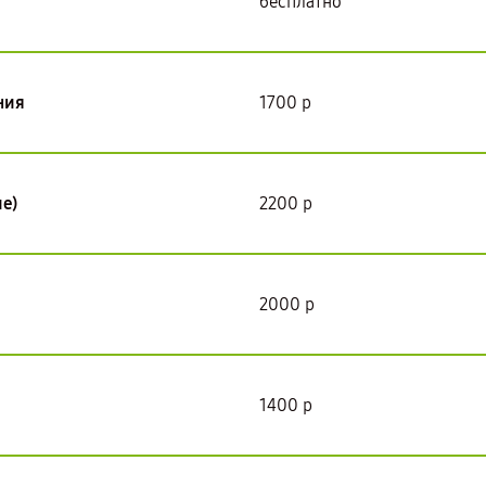
бесплатно
ния
1700 р
е)
2200 р
2000 р
1400 р