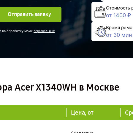
Стоимость 
Отправить заявку
от 1400 ₽
Время ремо
е на обработку моих
персональных
от 30 мин
ора Acer X1340WH в Москве
Цена, от
Ср