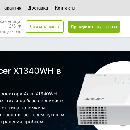
Гарантия
Доставка
Контакты
кая улица,
2/3
▼
Проверить статус заказа
Заказать звонок
9:00 до 21:00
cer X1340WH в
проектора Acer X1340WH
, так и на базе сервисного
т от типа поломки и
р располагает всем нужным
странения проблем