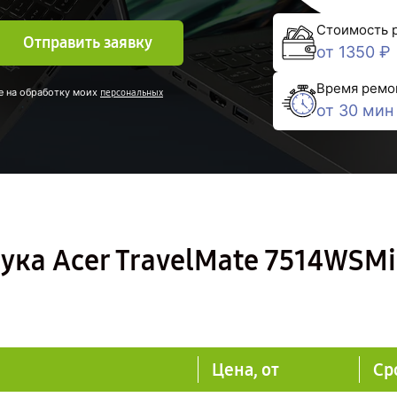
Стоимость 
Отправить заявку
от 1350 ₽
Время ремо
е на обработку моих
персональных
от 30 мин
ука Acer TravelMate 7514WSMi
Цена, от
Ср