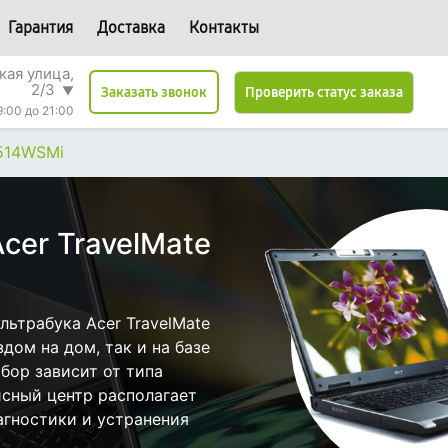
Гарантия
Доставка
Контакты
кая улица,
2/3
▼
Проверить статус заказа
Заказать звонок
9:00 до 21:00
7514WSMi
cer TravelMate
ьтрабука Acer TravelMate
дом на дом, так и на базе
бор зависит от типа
исный центр располагает
гностики и устранения