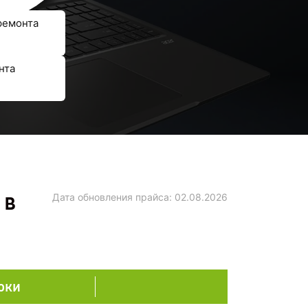
ремонта
нта
 в
Дата обновления прайса:
02.08.2026
оки