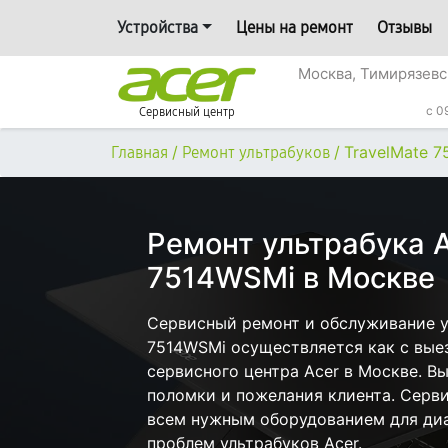
Устройства
Цены на ремонт
Отзывы
Москва, Тимирязевс
c 0
Сервисный центр
/
/
TravelMate 
Главная
Ремонт ультрабуков
Ремонт ультрабука A
7514WSMi в Москве
Сервисный ремонт и обслуживание ул
7514WSMi осуществляется как с выез
сервисного центра Acer в Москве. Вы
поломки и пожелания клиента. Серв
всем нужным оборудованием для диа
проблем ультрабуков Acer.