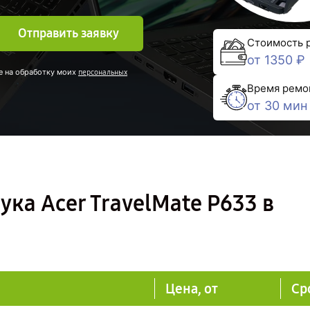
Отправить заявку
Стоимость 
от 1350 ₽
е на обработку моих
персональных
Время ремо
от 30 мин
ука Acer TravelMate P633 в
Цена, от
Ср