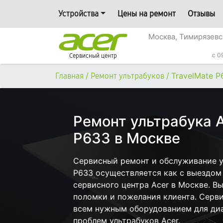
Устройства
Цены на ремонт
Отзывы
Москва, Тимирязевс
c 0
Сервисный центр
/
/
TravelMate P
Главная
Ремонт ультрабуков
Ремонт ультрабука A
P633 в Москве
Сервисный ремонт и обслуживание ул
P633 осуществляется как с выездом н
сервисного центра Acer в Москве. Вы
поломки и пожелания клиента. Серв
всем нужным оборудованием для диа
проблем ультрабуков Acer.