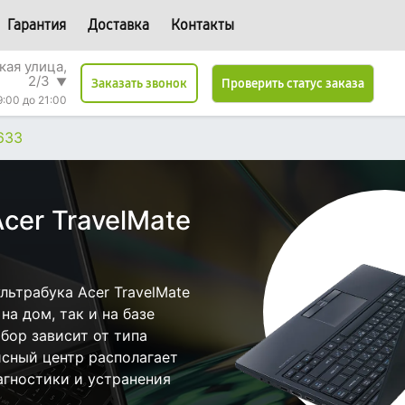
Гарантия
Доставка
Контакты
кая улица,
2/3
▼
Проверить статус заказа
Заказать звонок
9:00 до 21:00
633
cer TravelMate
ьтрабука Acer TravelMate
а дом, так и на базе
бор зависит от типа
исный центр располагает
гностики и устранения