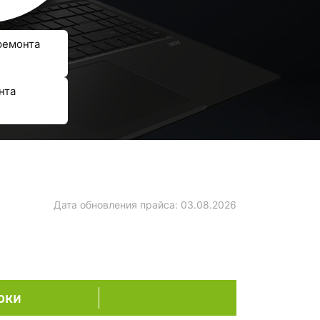
ремонта
нта
Дата обновления прайса:
03.08.2026
оки