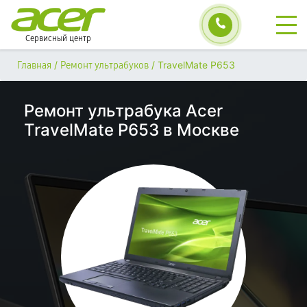
Сервисный центр
/
/
TravelMate P653
Главная
Ремонт ультрабуков
Ремонт ультрабука Acer
TravelMate P653 в Москве