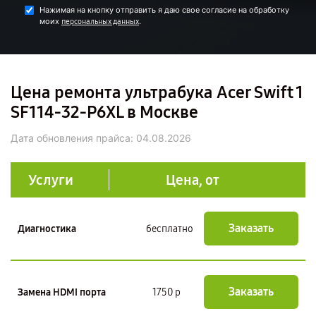
Нажимая на кнопку отправить я даю свое согласие на обработку
моих
.
персональных данных
Цена ремонта ультрабука Acer Swift 1
SF114-32-P6XL в Москве
Дата обновления прайса:
04.08.2026
Услуги
Цена, от
Заказать
Диагностика
бесплатно
Заказать
Замена HDMI порта
1750 р