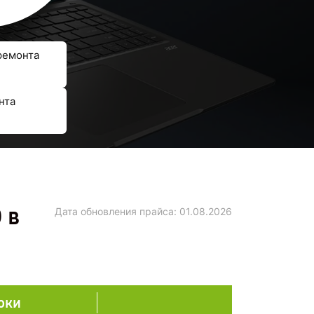
ремонта
нта
 в
Дата обновления прайса:
01.08.2026
оки