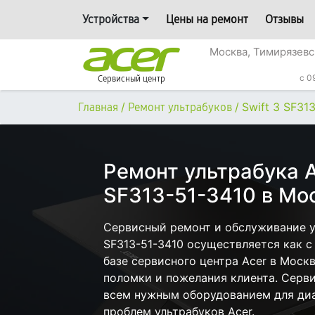
Устройства
Цены на ремонт
Отзывы
Москва, Тимирязевс
c 0
Сервисный центр
/
/
Swift 3 SF31
Главная
Ремонт ультрабуков
Ремонт ультрабука A
SF313-51-3410 в Мо
Сервисный ремонт и обслуживание ул
SF313-51-3410 осуществляется как с 
базе сервисного центра Acer в Москв
поломки и пожелания клиента. Серв
всем нужным оборудованием для диа
проблем ультрабуков Acer.