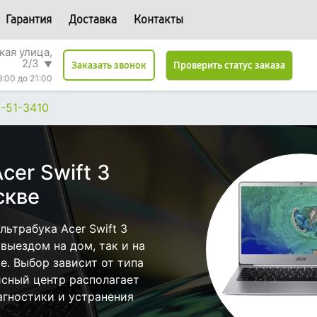
Гарантия
Доставка
Контакты
кая улица,
2/3
▼
Проверить статус заказа
Заказать звонок
9:00 до 21:00
3-51-3410
cer Swift 3
скве
ьтрабука Acer Swift 3
выездом на дом, так и на
е. Выбор зависит от типа
исный центр располагает
гностики и устранения