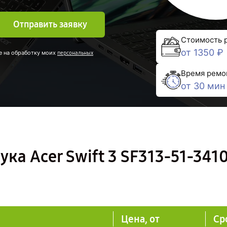
Отправить заявку
Стоимость 
от 1350 ₽
е на обработку моих
персональных
Время ремо
от 30 мин
ка Acer Swift 3 SF313-51-3410
Цена, от
Ср